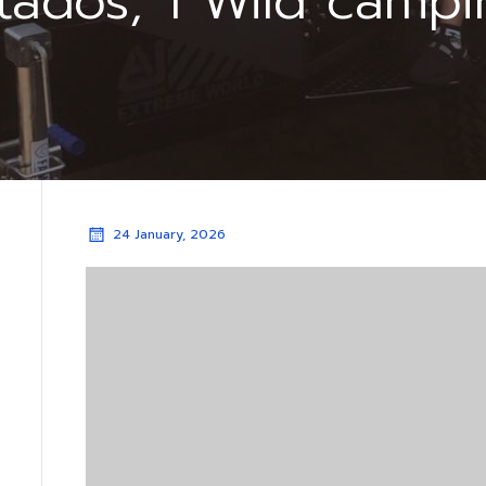
tados, 1 Wild campi
24 January, 2026