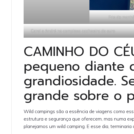
Frio de manhã
Carol e André no complexo cachoeira do ouro
CAMINHO DO CÉU.
pequeno diante 
grandiosidade. Se
grande sobre o p
Wild campings são a essência de viagens como essa
estrutura e segurança que oferecem, mas numa e
planejamos um wild camping. E esse dia, terminaria