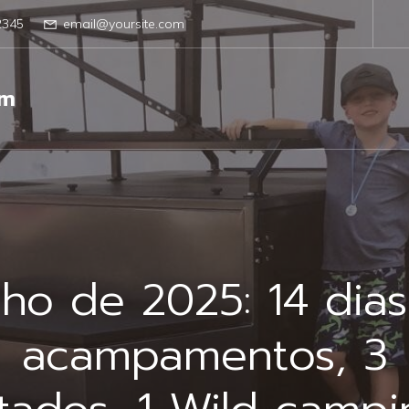
2345
email@yoursite.com
om
lho de 2025: 14 dias
acampamentos, 3