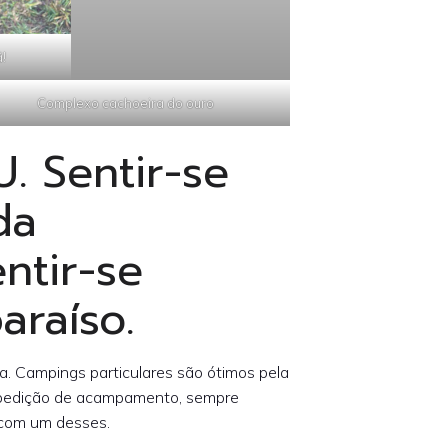
!
Complexo cachoeira do ouro
 Sentir-se
da
ntir-se
araíso.
. Campings particulares são ótimos pela
xpedição de acampamento, sempre
 com um desses.