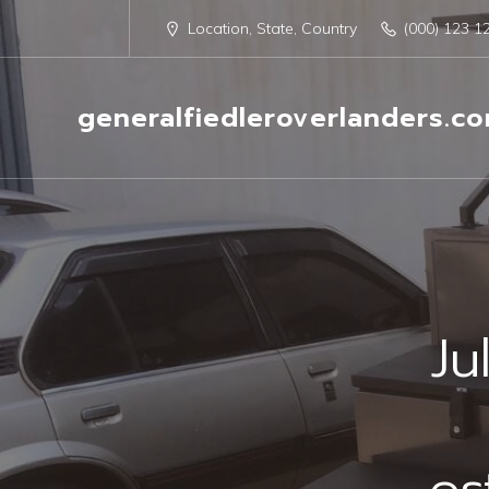
Location, State, Country
(000) 123 1
generalfiedleroverlanders.c
Ju