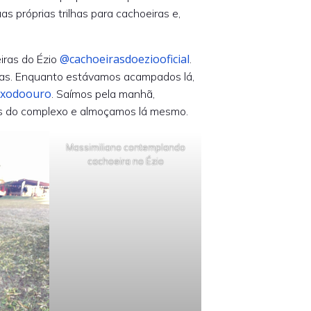
s próprias trilhas para cachoeiras e,
@cachoeirasdoeziooficial
ras do Ézio
.
eiras. Enquanto estávamos acampados lá,
xodoouro
. Saímos pela manhã,
s do complexo e almoçamos lá mesmo.
Massimiliano contemplando
cachoeira no Ézio