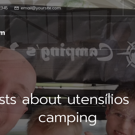
2345
email@yoursite.com
om
sts about utensílios
camping