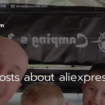
2345
email@yoursite.com
om
osts about aliexpre