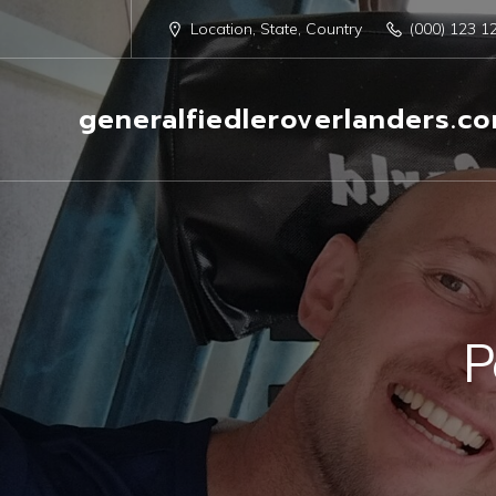
Location, State, Country
(000) 123 1
generalfiedleroverlanders.c
P